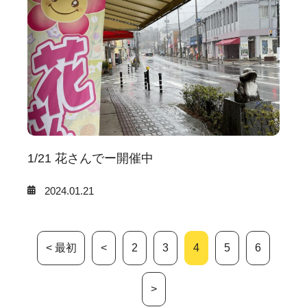
1/21 花さんでー開催中
2024.01.21
< 最初
<
2
3
4
5
6
>